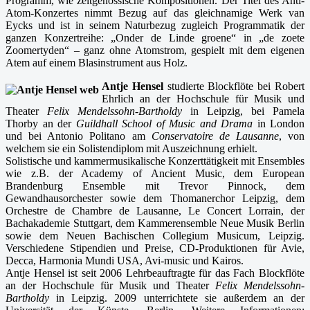
Programm, wie zeitgenössische Kompositionen. Der Titel des Anti-
Atom-Konzertes nimmt Bezug auf das gleichnamige Werk van
Eycks und ist in seinem Naturbezug zugleich Programmatik der
ganzen Konzertreihe: „Onder de Linde groene“ in „de zoete
Zoomertyden“ – ganz ohne Atomstrom, gespielt mit dem eigenen
Atem auf einem Blasinstrument aus Holz.
Antje Hensel
studierte Blockflöte bei Robert
Ehrlich an der Hochschule für Musik und
Theater
Felix Mendelssohn-Bartholdy
in Leipzig, bei Pamela
Thorby an der
Guildhall School of Music and Drama
in London
und bei Antonio Politano am
Conservatoire de Lausanne
, von
welchem sie ein Solistendiplom mit Auszeichnung erhielt.
Solistische und kammermusikalische Konzerttätigkeit mit Ensembles
wie z.B. der Academy of Ancient Music, dem European
Brandenburg Ensemble mit Trevor Pinnock, dem
Gewandhausorchester sowie dem Thomanerchor Leipzig, dem
Orchestre de Chambre de Lausanne, Le Concert Lorrain, der
Bachakademie Stuttgart, dem Kammerensemble Neue Musik Berlin
sowie dem Neuen Bachischen Collegium Musicum, Leipzig.
Verschiedene Stipendien und Preise, CD-Produktionen für Avie,
Decca, Harmonia Mundi USA, Avi-music und Kairos.
Antje Hensel ist seit 2006 Lehrbeauftragte für das Fach Blockflöte
an der Hochschule für Musik und Theater
Felix Mendelssohn-
Bartholdy
in Leipzig. 2009 unterrichtete sie außerdem an der